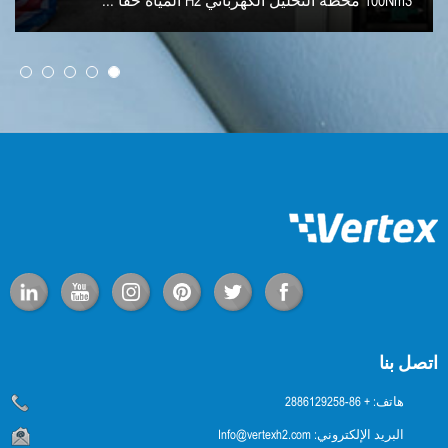
100Nm3 محطة التحليل الكهربائي H2 المياه حقا ...
اتصل بنا
هاتف:
+ 86-2886129258
البريد الإلكتروني:
Info@vertexh2.com