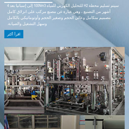
سيتم تسليم محطة H2 للتحليل الكهربي للمياه 100Nm3 إلى إسبانيا بعد 4
أشهر من التصنيع ، وهي عبارة عن مصنع مركب على انزلاق كامل
بتصميم متكامل وعالي الحجم وصغير الحجم وأوتوماتيكي بالكامل
وسهل التشغيل والصيانة.
اقرأ أكثر