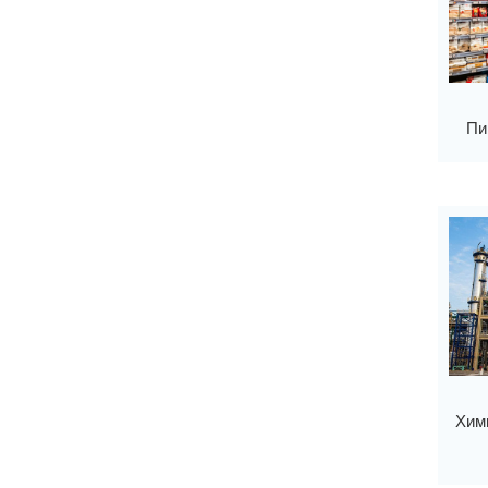
Пи
Хим