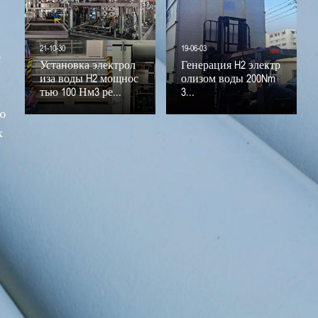
21-10-30
19-06-03
3
Установка электрол
Генерация H2 электр
иза воды H2 мощнос
олизом воды 200Nm
тью 100 Нм3 ре...
3...
ю
х