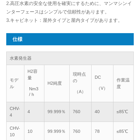
2.高圧水素の安全な使用を確実にするために、マンマシンイ
ンターフェースはシンプルで信頼性があります。
3.キャビネット：屋外タイプと屋内タイプがあります。
仕様
水素発生器
H2容
現時点
DC
量
モデ
作業温
の
H2純度
ル
度
（V）
Nm3
（A）
/ h
CHV-
4
99.999％
760
40
≤85℃
4
CHV-
10
99.999％
760
78
≤85℃
10