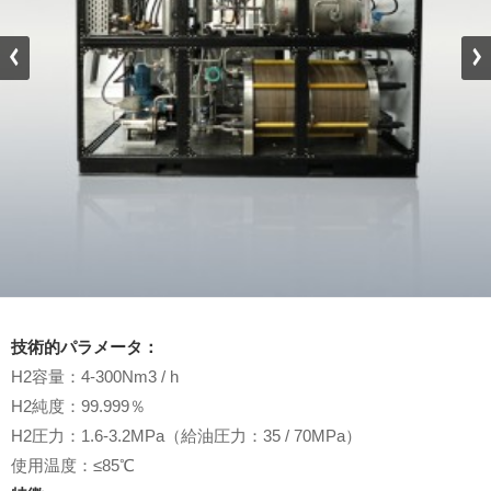
技術的パラメータ：
H2容量：4-300Nm3 / h
H2純度：99.999％
H2圧力：1.6-3.2MPa（給油圧力：35 / 70MPa）
使用温度：≤85℃