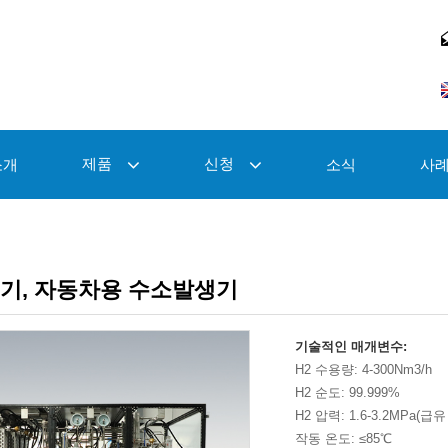
제품
신청
소개
소식
사
기, 자동차용 수소발생기
기술적인 매개변수:
H2 수용량: 4-300Nm3/h
H2 순도: 99.999%
H2 압력: 1.6-3.2MPa(급유
작동 온도: ≤85℃