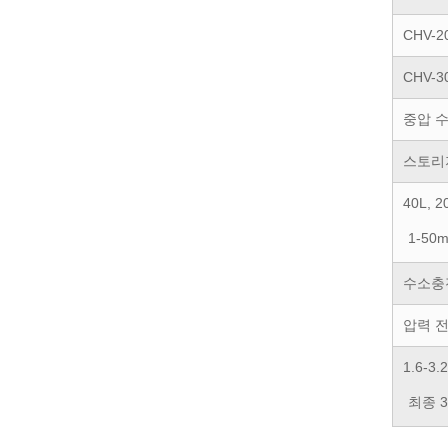
CHV-2
CHV-3
중압 
스토리
40L, 2
1-50
수소충
압력 전
1.6-3
최종 3