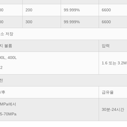
00
200
99.999%
6600
00
300
99.999%
6600
수소 저장
지 볼륨
압력
00L, 400L
1.6 또는 3.2M
m2
전
/후
급유율
.2MPa에서
30분-24시간
5-70MPa