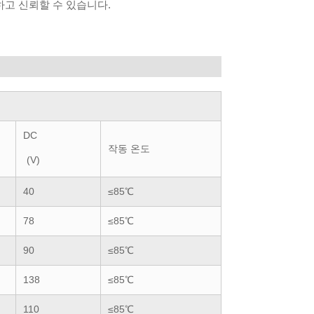
하고 신뢰할 수 있습니다.
DC
작동 온도
(V)
40
≤85℃
78
≤85℃
90
≤85℃
138
≤85℃
110
≤85℃