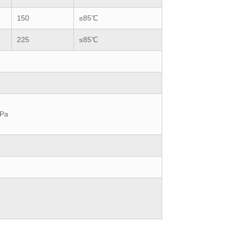
150
≤85℃
225
≤85℃
Pa