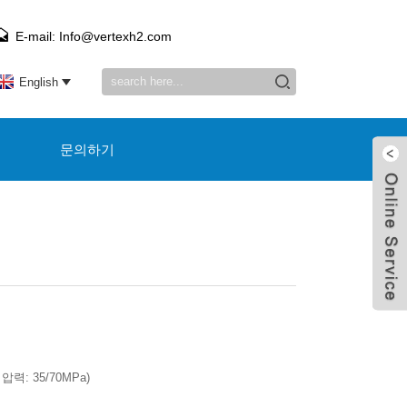
E-mail: Info@vertexh2.com
English
례
문의하기
 압력: 35/70MPa)