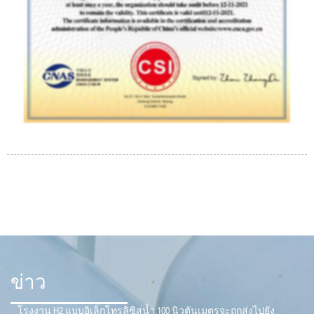
ข่าว
โรงงาน H2 แบบอิเล็กโทรลิซิสน้ำ 100 นิวตันเมตรจะถูกส่งไปยัง