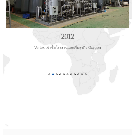
2013
โรงงาน PSA-O2 ขนาด 20Nm3/h แห่งแรกถูกส่งมอบให้กับลูกค้าในกวางโจว
V