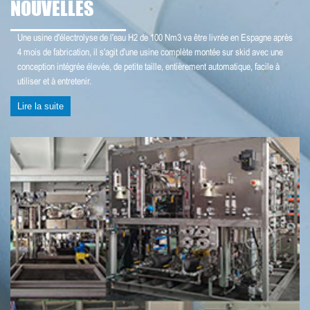
NOUVELLES
Une usine d'électrolyse de l'eau H2 de 100 Nm3 va être livrée en Espagne après
4 mois de fabrication, il s'agit d'une usine complète montée sur skid avec une
conception intégrée élevée, de petite taille, entièrement automatique, facile à
utiliser et à entretenir.
Lire la suite