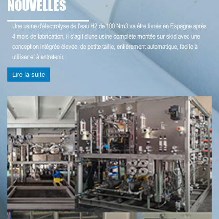
NOUVELLES
Une usine d'électrolyse de l'eau H2 de 100 Nm3 va être livrée en Espagne après
4 mois de fabrication, il s'agit d'une usine complète montée sur skid avec une
conception intégrée élevée, de petite taille, entièrement automatique, facile à
utiliser et à entretenir.
Lire la suite