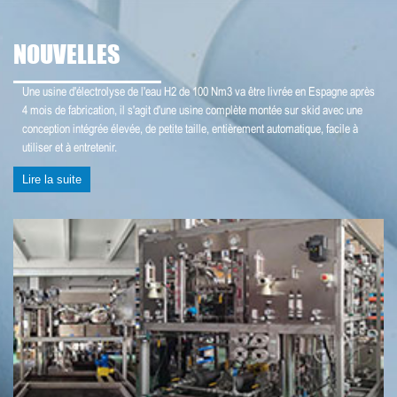
NOUVELLES
Une usine d'électrolyse de l'eau H2 de 100 Nm3 va être livrée en Espagne après
4 mois de fabrication, il s'agit d'une usine complète montée sur skid avec une
conception intégrée élevée, de petite taille, entièrement automatique, facile à
utiliser et à entretenir.
Lire la suite