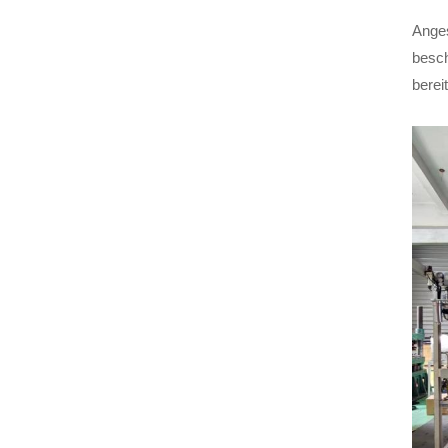
Anges
besch
berei