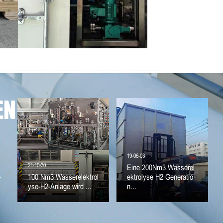
EN
19-06-03
21-10-30
Eine 200Nm3 Wasserel
.
100 Nm3 Wasserelektrol
ektrolyse H2 Generatio
yse-H2-Anlage wird ...
n...