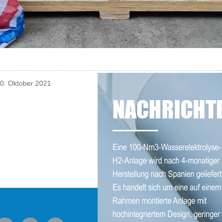
30. Oktober 2021
NACHRICHT
Eine 100-Nm3-Wasserelektrolyse-
H2-Anlage wird nach 4-monatiger
Herstellung nach Spanien geliefert
Es handelt sich um eine auf einem
Rahmen montierte Anlage mit
hochintegriertem Design, geringer