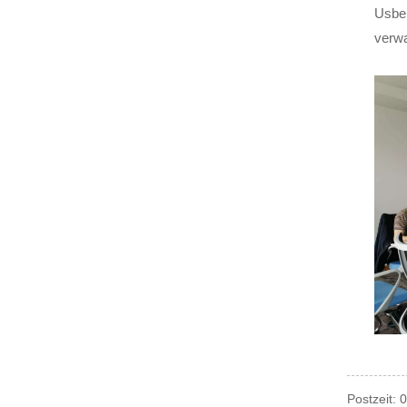
Usbek
verwa
Postzeit: 