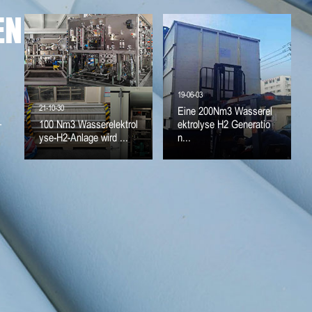
EN
19-06-03
21-10-30
Eine 200Nm3 Wasserel
.
100 Nm3 Wasserelektrol
ektrolyse H2 Generatio
yse-H2-Anlage wird ...
n...