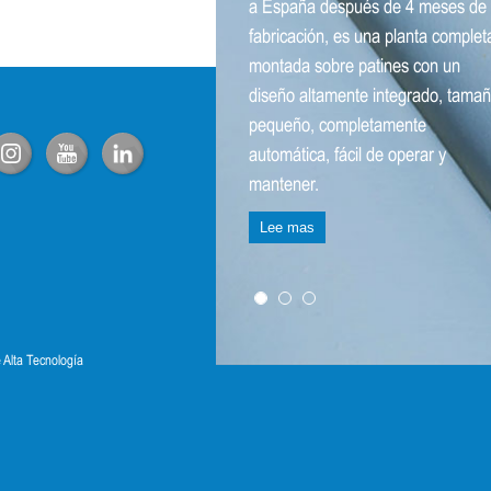
a España después de 4 meses de
fabricación, es una planta complet
montada sobre patines con un
diseño altamente integrado, tama
pequeño, completamente
automática, fácil de operar y
mantener.
Lee mas
e Alta Tecnología