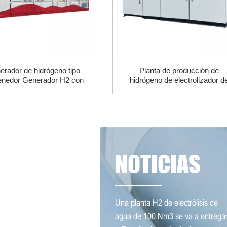
erador de hidrógeno tipo
Planta de producción de
enedor Generador H2 con
hidrógeno de electrolizador d
alta pureza
agua para pila de combustibl
NOTICIAS
Una planta H2 de electrólisis de
agua de 100 Nm3 se va a entrega