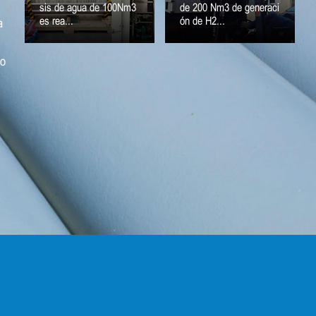
sis de agua de 100Nm3
de 200 Nm3 de generaci
es rea...
ón de H2...
a
ño