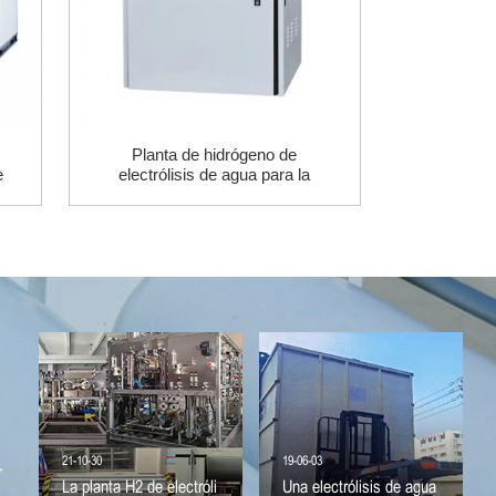
Planta de hidrógeno de
e
electrólisis de agua para la
e
agricultura.
21-10-30
19-06-03
r
La planta H2 de electróli
Una electrólisis de agua